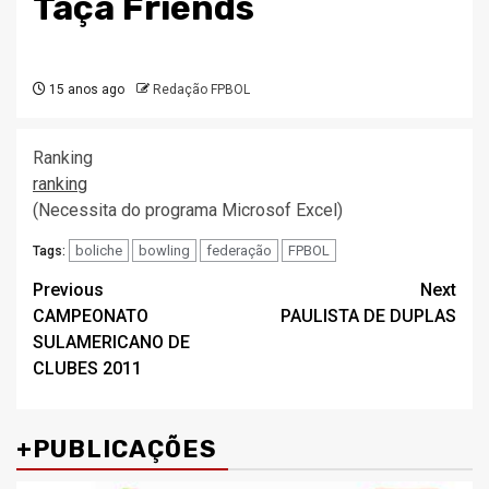
Taça Friends
15 anos ago
Redação FPBOL
Ranking
ranking
(Necessita do programa Microsof Excel)
boliche
bowling
federação
FPBOL
Tags:
Post
Previous
Next
CAMPEONATO
PAULISTA DE DUPLAS
navigation
SULAMERICANO DE
CLUBES 2011
+PUBLICAÇÕES