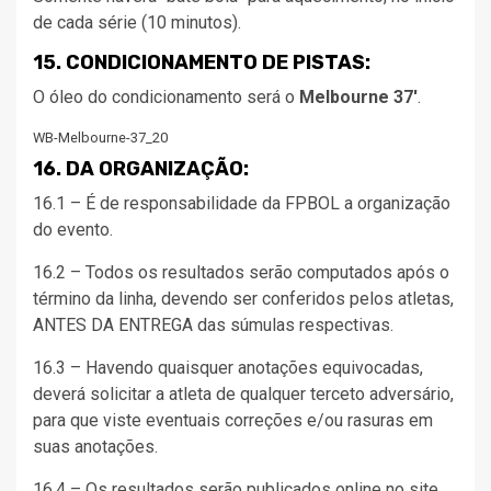
de cada série (10 minutos).
15. CONDICIONAMENTO DE PISTAS:
O óleo do condicionamento será o
Melbourne 37′
.
WB-Melbourne-37_20
Baixar em .PDF
16. DA ORGANIZAÇÃO:
16.1 – É de responsabilidade da FPBOL a organização
do evento.
16.2 – Todos os resultados serão computados após o
término da linha, devendo ser conferidos pelos atletas,
ANTES DA ENTREGA das súmulas respectivas.
16.3 – Havendo quaisquer anotações equivocadas,
deverá solicitar a atleta de qualquer terceto adversário,
para que viste eventuais correções e/ou rasuras em
suas anotações.
16.4 – Os resultados serão publicados online no site