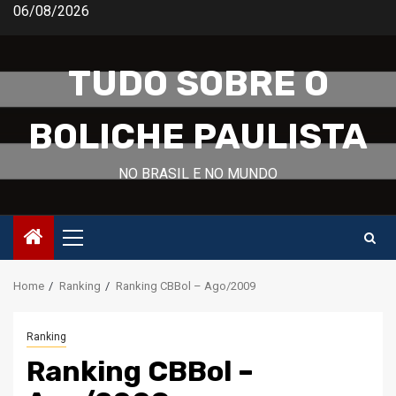
Skip
06/08/2026
to
content
TUDO SOBRE O
BOLICHE PAULISTA
NO BRASIL E NO MUNDO
Primary
Menu
Home
Ranking
Ranking CBBol – Ago/2009
Ranking
Ranking CBBol –