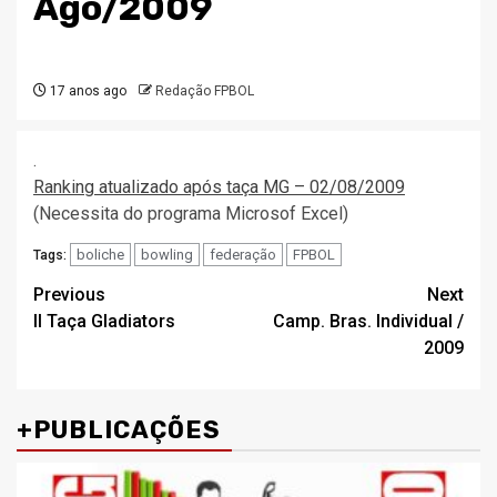
Ago/2009
17 anos ago
Redação FPBOL
.
Ranking atualizado após taça MG – 02/08/2009
(Necessita do programa Microsof Excel)
boliche
bowling
federação
FPBOL
Tags:
Post
Previous
Next
II Taça Gladiators
Camp. Bras. Individual /
navigation
2009
+PUBLICAÇÕES