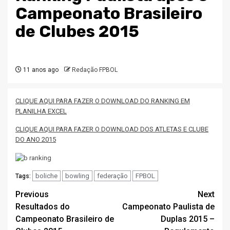
Campeonato Brasileiro
de Clubes 2015
11 anos ago
Redação FPBOL
CLIQUE AQUI PARA FAZER O DOWNLOAD DO RANKING EM
PLANILHA EXCEL
CLIQUE AQUI PARA FAZER O DOWNLOAD DOS ATLETAS E CLUBE
DO ANO 2015
boliche
bowling
federação
FPBOL
Tags:
Post
Previous
Next
Resultados do
Campeonato Paulista de
navigation
Campeonato Brasileiro de
Duplas 2015 –