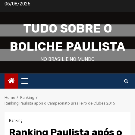
Skip
06/08/2026
to
content
TUDO SOBRE O
BOLICHE PAULISTA
NO BRASIL E NO MUNDO
Primary
Menu
Home
Ranking
Ranking Paulista após o Campeonato Brasileiro de Clubes 2015
Ranking
Ranking Paulista após o