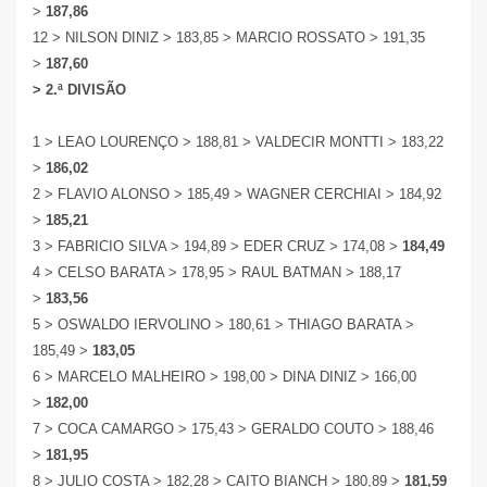
>
187,86
12 > NILSON DINIZ > 183,85 > MARCIO ROSSATO > 191,35
>
187,60
> 2.ª DIVISÃO
1 > LEAO LOURENÇO > 188,81 > VALDECIR MONTTI > 183,22
>
186,02
2 > FLAVIO ALONSO > 185,49 > WAGNER CERCHIAI > 184,92
>
185,21
3 > FABRICIO SILVA > 194,89 > EDER CRUZ > 174,08 >
184,49
4 > CELSO BARATA > 178,95 > RAUL BATMAN > 188,17
>
183,56
5 > OSWALDO IERVOLINO > 180,61 > THIAGO BARATA >
185,49 >
183,05
6 > MARCELO MALHEIRO > 198,00 > DINA DINIZ > 166,00
>
182,00
7 > COCA CAMARGO > 175,43 > GERALDO COUTO > 188,46
>
181,95
8 > JULIO COSTA > 182,28 > CAITO BIANCH > 180,89 >
181,59