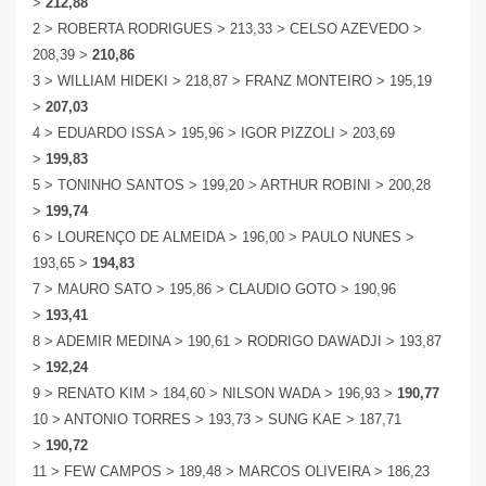
>
212,88
2 > ROBERTA RODRIGUES > 213,33 > CELSO AZEVEDO >
208,39 >
210,86
3 > WILLIAM HIDEKI > 218,87 > FRANZ MONTEIRO > 195,19
>
207,03
4 > EDUARDO ISSA > 195,96 > IGOR PIZZOLI > 203,69
>
199,83
5 > TONINHO SANTOS > 199,20 > ARTHUR ROBINI > 200,28
>
199,74
6 > LOURENÇO DE ALMEIDA > 196,00 > PAULO NUNES >
193,65 >
194,83
7 > MAURO SATO > 195,86 > CLAUDIO GOTO > 190,96
>
193,41
8 > ADEMIR MEDINA > 190,61 > RODRIGO DAWADJI > 193,87
>
192,24
9 > RENATO KIM > 184,60 > NILSON WADA > 196,93 >
190,77
10 > ANTONIO TORRES > 193,73 > SUNG KAE > 187,71
>
190,72
11 > FEW CAMPOS > 189,48 > MARCOS OLIVEIRA > 186,23