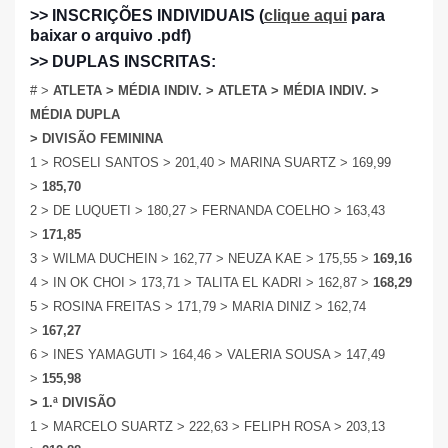
>> INSCRIÇÕES INDIVIDUAIS (
clique aqui
para
baixar o arquivo .pdf)
>> DUPLAS INSCRITAS:
# >
ATLETA > MÉDIA INDIV. > ATLETA > MÉDIA INDIV. >
MÉDIA DUPLA
> DIVISÃO FEMININA
1 > ROSELI SANTOS > 201,40 > MARINA SUARTZ > 169,99
>
185,70
2 > DE LUQUETI > 180,27 > FERNANDA COELHO > 163,43
>
171,85
3 > WILMA DUCHEIN > 162,77 > NEUZA KAE > 175,55 >
169,16
4 > IN OK CHOI > 173,71 > TALITA EL KADRI > 162,87 >
168,29
5 > ROSINA FREITAS > 171,79 > MARIA DINIZ > 162,74
>
167,27
6 > INES YAMAGUTI > 164,46 > VALERIA SOUSA > 147,49
>
155,98
> 1.ª DIVISÃO
1 > MARCELO SUARTZ > 222,63 > FELIPH ROSA > 203,13