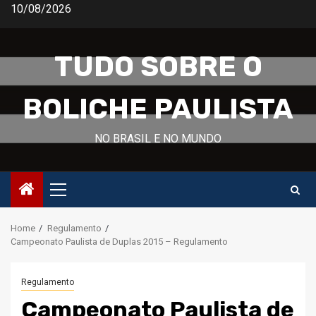
Skip
10/08/2026
to
content
TUDO SOBRE O
BOLICHE PAULISTA
NO BRASIL E NO MUNDO
Primary
Menu
Home
Regulamento
Campeonato Paulista de Duplas 2015 – Regulamento
Regulamento
Campeonato Paulista de