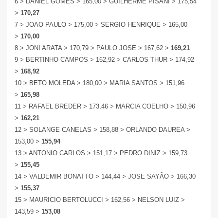
6 > DANIEL GOMES > 165,00 > GUILHERME PISANI > 175,54
>
170,27
7 > JOAO PAULO > 175,00 > SERGIO HENRIQUE > 165,00
>
170,00
8 > JONI ARATA > 170,79 > PAULO JOSE > 167,62 >
169,21
9 > BERTINHO CAMPOS > 162,92 > CARLOS THUR > 174,92
>
168,92
10 > BETO MOLEDA > 180,00 > MARIA SANTOS > 151,96
>
165,98
11 > RAFAEL BREDER > 173,46 > MARCIA COELHO > 150,96
>
162,21
12 > SOLANGE CANELAS > 158,88 > ORLANDO DAUREA >
153,00 >
155,94
13 > ANTONIO CARLOS > 151,17 > PEDRO DINIZ > 159,73
>
155,45
14 > VALDEMIR BONATTO > 144,44 > JOSE SAYÃO > 166,30
>
155,37
15 > MAURICIO BERTOLUCCI > 162,56 > NELSON LUIZ >
143,59 >
153,08